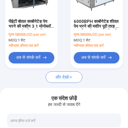
हमसे संपर्क करें
पीईटी बोतल कार्बोनेटेड पेय
6000BPH कार्बोनेटेड शीतल
भरने की मशीन 3 1 मोनोब्लॉक
पेय भरने की मशीन पूरी तरह से
पानी की बोतल भरने की मशीन
तरल भरने की मशीन में
स्वचालित सोडा बनाने की मशीन
मूल्य:
58000USD per set
मूल्य:
58000USD per set
प्लास्टिक की बोतल
MOQ:
1 सेट
MOQ:
1 सेट
जूस की बोतल भरने की मशीन
नवीनतम कीमत पता करें
नवीनतम कीमत पता करें
कार्बोनेटेड पेय भरने की मशीन
अब से संपर्क करें
अब से संपर्क करें
5 गैलन पानी भरने की मशीन
और देखो
बोतल उड़ाने की मशीन
रस प्रसंस्करण उपकरण
एक संदेश छोड़ें
हम जल्दी से जवाब देंगे
शीतल पेय उत्पादन लाइन
बोतल छँटाई मशीन