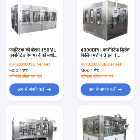
प्लास्टिक की बोतल 150ML
4000BPH कार्बोनेटेड ड्रिंक
कार्बोनेटेड पेय भरने की मशीन
फिलिंग मशीन 3 इन 1
रिंग टाइप लिक्विड टैंक
मोनोब्लॉक बॉटलिंग मशीन
मूल्य:
20000USD per set
मूल्य:
32000USD per set
सटीक वाल्व
MOQ:
1 सेट
MOQ:
1 सेट
नवीनतम कीमत पता करें
नवीनतम कीमत पता करें
अब से संपर्क करें
अब से संपर्क करें
होम
उत्पादों
हमारे बारे में