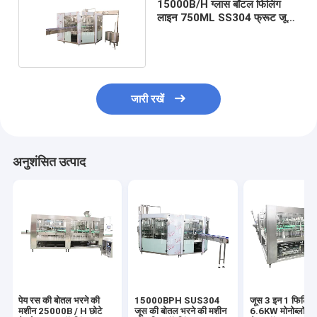
15000B/H ग्लास बॉटल फिलिंग
लाइन 750ML SS304 फ्रूट जूस
बॉटलिंग मशीन
जारी रखें
अनुशंसित उत्पाद
पेय रस की बोतल भरने की
15000BPH SUS304
जूस 3 इन 1 फिलिंग
मशीन 25000B / H छोटे
जूस की बोतल भरने की मशीन
6.6KW मोनोब्लॉक