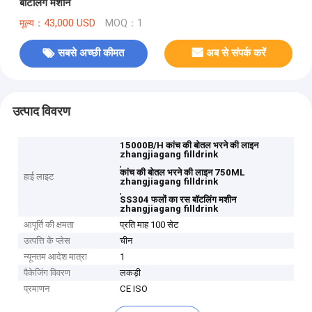
बॉटलिंग मशीन
मूल्य：43,000 USD
MOQ：1
सबसे अच्छी कीमत
अब से संपर्क करें
उत्पाद विवरण
15000B/H कांच की बोतल भरने की लाइन
zhangjiagang filldrink
,
कांच की बोतल भरने की लाइन 750ML
हाई लाइट
zhangjiagang filldrink
,
SS304 फलों का रस बॉटलिंग मशीन
zhangjiagang filldrink
आपूर्ति की क्षमता
प्रति माह 100 सेट
उत्पत्ति के प्लेस
चीन
न्यूनतम आदेश मात्रा
1
पैकेजिंग विवरण
लकड़ी
प्रमाणन
CE ISO